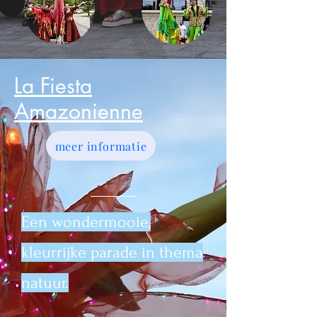
La Fiesta
Amazonienne
meer informatie
Een wondermooie,
kleurrijke parade in thema
natuur.