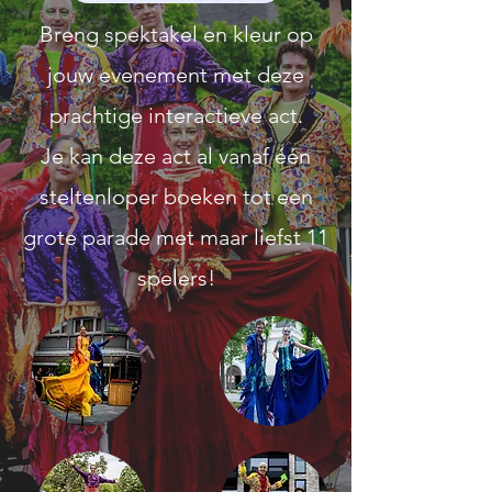
Breng spektakel en kleur op
jouw evenement met deze
prachtige interactieve act.
Je kan deze act al vanaf één
steltenloper boeken tot een
grote parade met maar liefst 11
spelers!