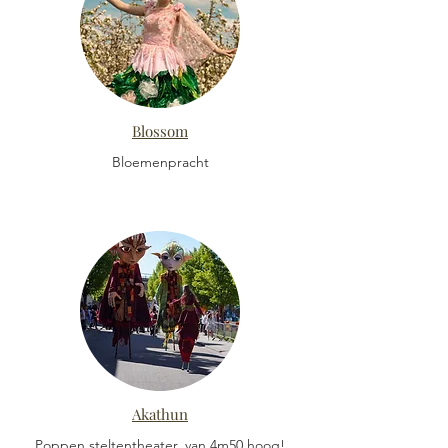
Blossom
Bloemenpracht
Akathun
Poppen steltentheater, van 4m50 hoog!