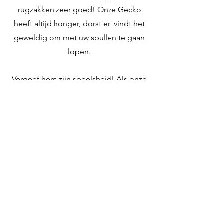
rugzakken zeer goed! Onze Gecko
heeft altijd honger, dorst en vindt het
geweldig om met uw spullen te gaan
lopen.
Vergeef hem zijn speelsheid! Als onze
Gecko het voelt kriebelen...
Video: Op bezoek in de Plantentuin
van Meise