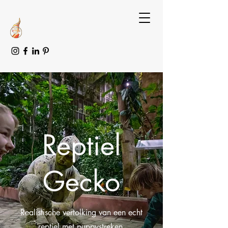
Reptiel
Gecko
Realistische vertolking van een echt
reptiel met puppystreken.