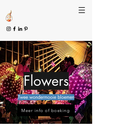
Flowers
Twee wondermooie bloemen
Meer info of boeking