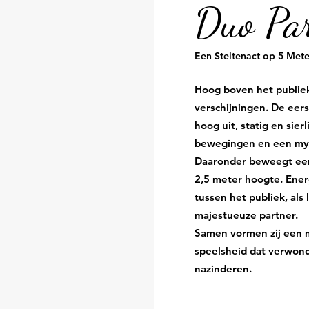
Duo Par
Een Steltenact op 5 Met
Hoog boven het publie
verschijningen. De eers
hoog uit, statig en sier
bewegingen en een myst
Daaronder beweegt een
2,5 meter hoogte. Energ
tussen het publiek, al
majestueuze partner.
Samen vormen zij een 
speelsheid dat verwonde
nazinderen.