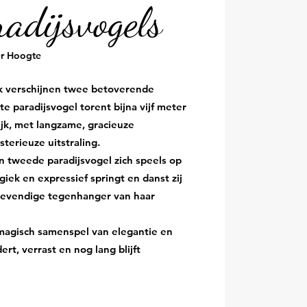
adijsvogels
er Hoogte
k verschijnen twee betoverende
te paradijsvogel torent bijna vijf meter
lijk, met langzame, gracieuze
erieuze uitstraling.
 tweede paradijsvogel zich speels op
iek en expressief springt en danst zij
s levendige tegenhanger van haar
magisch samenspel van elegantie en
rt, verrast en nog lang blijft