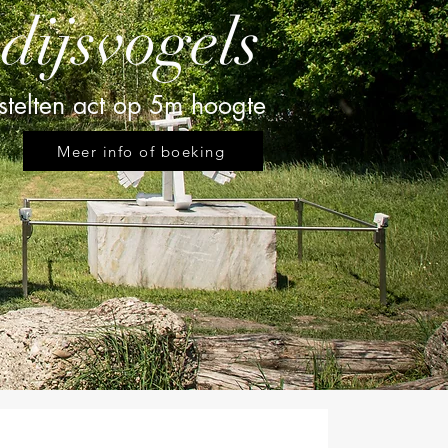
dijsvogels
stelten act op 5m hoogte
Meer info of boeking