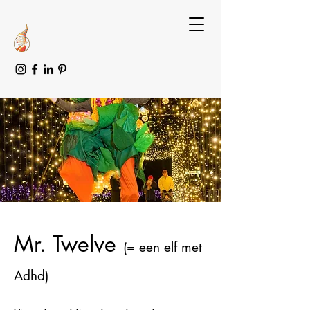
Mr. Twelve
(= een elf met
Adhd
)