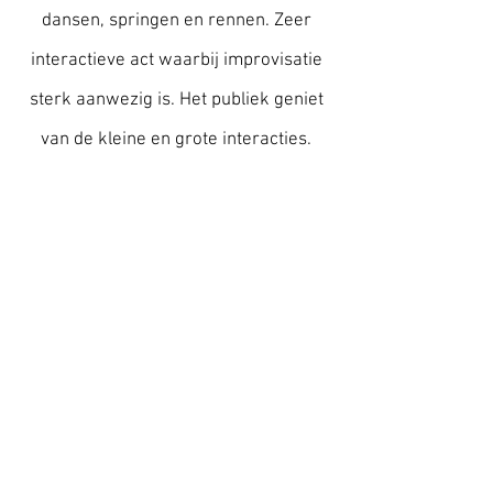
dansen, springen en rennen. Zeer
interactieve act waarbij improvisatie
sterk aanwezig is. Het publiek geniet
van de kleine en grote interacties.
Wanneer het wat donkerder is, gaan
de lichtjes aan. 500 video LED lichtjes
maken dan mooie patronen op de
borst en in de vleugels.
Tijdens de winterse dagen kan je de
Paradijsvogel ook in een aangepast